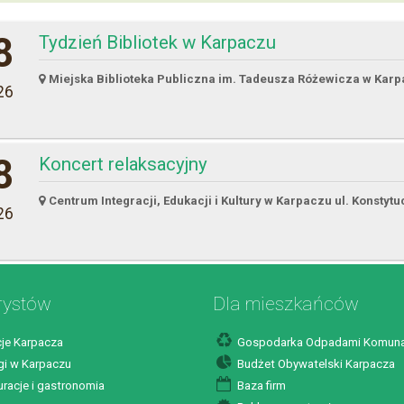
8
Tydzień Bibliotek w Karpaczu
Miejska Biblioteka Publiczna im. Tadeusza Różewicza w Kar
26
8
Koncert relaksacyjny
Centrum Integracji, Edukacji i Kultury w Karpaczu ul. Konstytu
26
rystów
Dla mieszkańców
je Karpacza
Gospodarka Odpadami Komuna
i w Karpaczu
Budżet Obywatelski Karpacza
racje i gastronomia
Baza firm