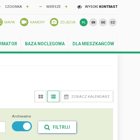
CZCIONKA
WIERSZE
WYSOKI
KONTRAST
MAPA
KAMERY
ZDJĘCIA
PL
EN
DE
CZ
ORMATOR
BAZA NOCLEGOWA
DLA MIESZKAŃCÓW
ZOBACZ KALENDARZ
Archiwalne
FILTRUJ