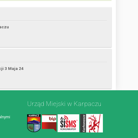
paczu
cji 3 Maja 24
Urząd Miejski w Karpaczu
lnymi