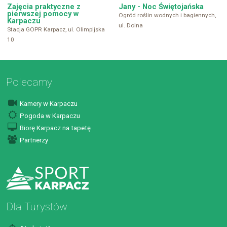
ICAL
Zajęcia praktyczne z
Jany - Noc Świętojańska
pierwszej pomocy w
Ogród roślin wodnych i bagiennych,
Karpaczu
ul. Dolna
Stacja GOPR Karpacz, ul. Olimpijska
10
Polecamy
Kamery w Karpaczu
Pogoda w Karpaczu
Biorę Karpacz na tapetę
Partnerzy
Dla Turystów