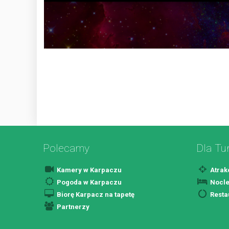
Polecamy
Dla Tu
Kamery w Karpaczu
Atrak
Pogoda w Karpaczu
Nocle
Biorę Karpacz na tapetę
Resta
Partnerzy