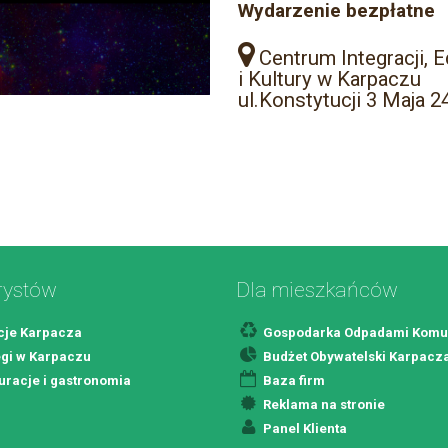
Wydarzenie bezpłatne
Centrum Integracji, E
i Kultury w Karpaczu
ul.Konstytucji 3 Maja 2
rystów
Dla mieszkańców
cje Karpacza
Gospodarka Odpadami Komu
gi w Karpaczu
Budżet Obywatelski Karpacz
uracje i gastronomia
Baza firm
Reklama na stronie
Panel Klienta