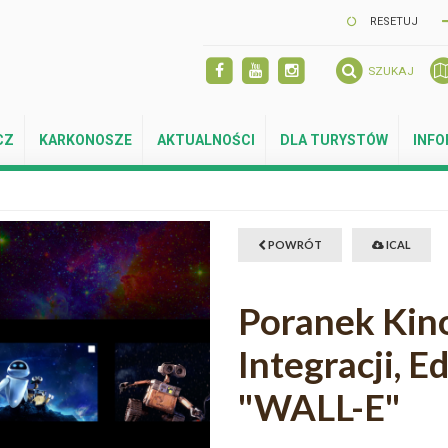
RESETUJ
SZUKAJ
CZ
KARKONOSZE
AKTUALNOŚCI
DLA TURYSTÓW
INF
POWRÓT
ICAL
Poranek Kin
Integracji, E
"WALL-E"