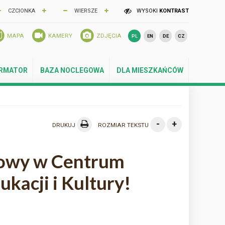
CZCIONKA
WIERSZE
WYSOKI
KONTRAST
MAPA
KAMERY
ZDJĘCIA
PL
EN
DE
CZ
ORMATOR
BAZA NOCLEGOWA
DLA MIESZKAŃCÓW
-
+
DRUKUJ
ROZMIAR TEKSTU
owy w Centrum
dukacji i Kultury!