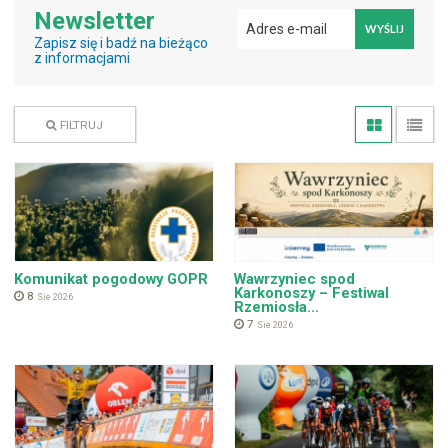
Newsletter
WYŚLIJ
Zapisz się i badź na bieżąco
z informacjami
FILTRUJ
Komunikat pogodowy GOPR
Wawrzyniec spod
Karkonoszy – Festiwal
8
Sie 2026
Rzemiosła...
7
Sie 2026