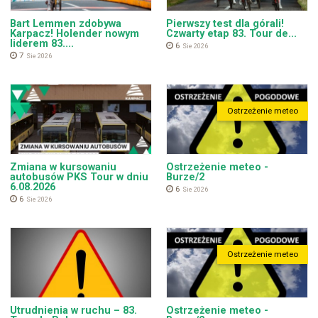
Bart Lemmen zdobywa
Pierwszy test dla górali!
Karpacz! Holender nowym
Czwarty etap 83. Tour de...
liderem 83....
6
Sie 2026
7
Sie 2026
Ostrzeżenie meteo
Zmiana w kursowaniu
Ostrzeżenie meteo -
autobusów PKS Tour w dniu
Burze/2
6.08.2026
6
Sie 2026
6
Sie 2026
Ostrzeżenie meteo
Utrudnienia w ruchu – 83.
Ostrzeżenie meteo -