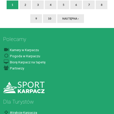
1
2
3
4
5
6
7
8
9
10
NASTĘPNA ›
Polecamy
Kamery w Karpaczu
Pogoda w Karpaczu
Biorę Karpacz na tapetę
Partnerzy
Dla Turystów
Atrakcje Karpacza