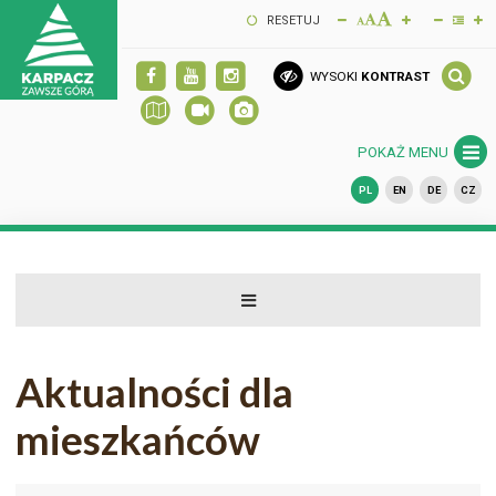
RESETUJ
WYSOKI
KONTRAST
POKAŻ MENU
PL
EN
DE
CZ
Aktualności dla
mieszkańców