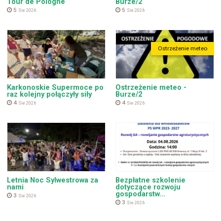
Tour de Pologne
Burze/2
5
5
Sie 2026
Sie 2026
Ostrzeżenie meteo
Karkonoskie Supermoce po
Ostrzeżenie meteo -
raz kolejny połączyły siły
Burze/2
4
4
Sie 2026
Sie 2026
Letnia Noc Sylwestrowa za
Bezpłatne szkolenie
nami
dotyczące rozwoju
gospodarstw...
3
Sie 2026
3
Sie 2026