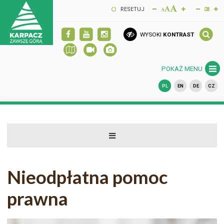
RESETUJ
WYSOKI
KONTRAST
POKAŻ MENU
PL
EN
DE
CZ
Nieodpłatna pomoc
prawna