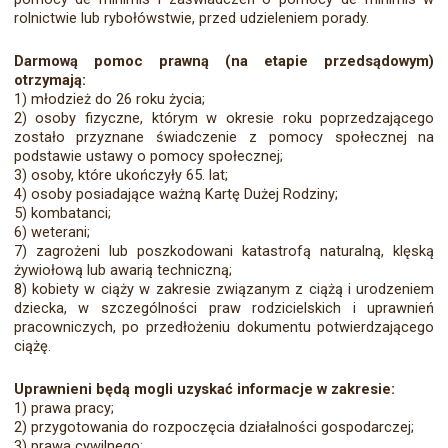
rolnictwie lub rybołówstwie, przed udzieleniem porady.
Darmową pomoc prawną (na etapie przedsądowym)
otrzymają:
1) młodzież do 26 roku życia;
2) osoby fizyczne, którym w okresie roku poprzedzającego
zostało przyznane świadczenie z pomocy społecznej na
podstawie ustawy o pomocy społecznej;
3) osoby, które ukończyły 65. lat;
4) osoby posiadające ważną Kartę Dużej Rodziny;
5) kombatanci;
6) weterani;
7) zagrożeni lub poszkodowani katastrofą naturalną, klęską
żywiołową lub awarią techniczną;
8) kobiety w ciąży w zakresie związanym z ciążą i urodzeniem
dziecka, w szczególności praw rodzicielskich i uprawnień
pracowniczych, po przedłożeniu dokumentu potwierdzającego
ciążę.
Uprawnieni będą mogli uzyskać informacje w zakresie:
1) prawa pracy;
2) przygotowania do rozpoczęcia działalności gospodarczej;
3) prawa cywilnego;