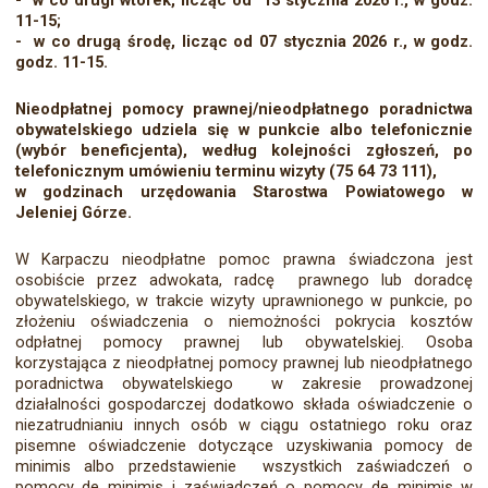
11-15;
- w co drugą środę, licząc od 07 stycznia 2026 r., w godz.
godz. 11-15.
Nieodpłatnej pomocy prawnej/nieodpłatnego poradnictwa
obywatelskiego udziela się w punkcie albo telefonicznie
(wybór beneficjenta), według kolejności zgłoszeń, po
telefonicznym umówieniu terminu wizyty (75 64 73 111),
w godzinach urzędowania Starostwa Powiatowego w
Jeleniej Górze.
W Karpaczu nieodpłatne pomoc prawna świadczona jest
osobiście przez adwokata, radcę prawnego lub doradcę
obywatelskiego, w trakcie wizyty uprawnionego w punkcie, po
złożeniu oświadczenia o niemożności pokrycia kosztów
odpłatnej pomocy prawnej lub obywatelskiej. Osoba
korzystająca z nieodpłatnej pomocy prawnej lub nieodpłatnego
poradnictwa obywatelskiego w zakresie prowadzonej
działalności gospodarczej dodatkowo składa oświadczenie o
niezatrudnianiu innych osób w ciągu ostatniego roku oraz
pisemne oświadczenie dotyczące uzyskiwania pomocy de
minimis albo przedstawienie wszystkich zaświadczeń o
pomocy de minimis i zaświadczeń o pomocy de minimis w