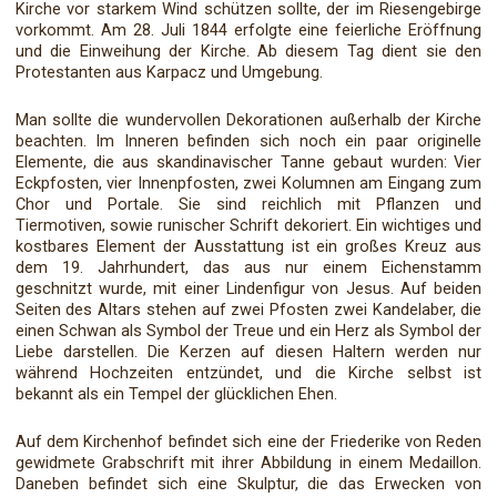
Kirche vor starkem Wind schützen sollte, der im Riesengebirge
vorkommt. Am 28. Juli 1844 erfolgte eine feierliche Eröffnung
und die Einweihung der Kirche. Ab diesem Tag dient sie den
Protestanten aus Karpacz und Umgebung.
Man sollte die wundervollen Dekorationen außerhalb der Kirche
beachten. Im Inneren befinden sich noch ein paar originelle
Elemente, die aus skandinavischer Tanne gebaut wurden: Vier
Eckpfosten, vier Innenpfosten, zwei Kolumnen am Eingang zum
Chor und Portale. Sie sind reichlich mit Pflanzen und
Tiermotiven, sowie runischer Schrift dekoriert. Ein wichtiges und
kostbares Element der Ausstattung ist ein großes Kreuz aus
dem 19. Jahrhundert, das aus nur einem Eichenstamm
geschnitzt wurde, mit einer Lindenfigur von Jesus. Auf beiden
Seiten des Altars stehen auf zwei Pfosten zwei Kandelaber, die
einen Schwan als Symbol der Treue und ein Herz als Symbol der
Liebe darstellen. Die Kerzen auf diesen Haltern werden nur
während Hochzeiten entzündet, und die Kirche selbst ist
bekannt als ein Tempel der glücklichen Ehen.
Auf dem Kirchenhof befindet sich eine der Friederike von Reden
gewidmete Grabschrift mit ihrer Abbildung in einem Medaillon.
Daneben befindet sich eine Skulptur, die das Erwecken von