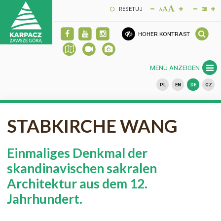
RESETUJ
HOHER KONTRAST
MENÜ ANZEIGEN
PL
EN
DE
CZ
STABKIRCHE WANG
Einmaliges Denkmal der
skandinavischen sakralen
Architektur aus dem 12.
Jahrhundert.