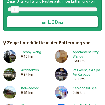
Zeige Unterkünfte und Restaurants in der Entfernung von:
1.00
BIS
KM
Zeige Unterkünfte in der Entfernung von
Tarasy Wang
Apartament Przy
0.16 km
Wangu
0.34 km
Architekton
Rezydencja & Spa
0.37 km
As Karpacz
0.51 km
Belwederek
Karkonoski Spa
0.54 km
0.56 km