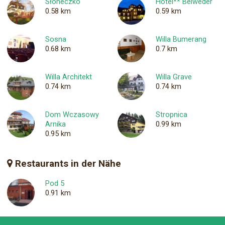
Słoneczko
Hotel** Belweder
0.58 km
0.59 km
Sosna
Willa Bumerang
0.68 km
0.7 km
Willa Architekt
Willa Grave
0.74 km
0.74 km
Dom Wczasowy
Stropnica
Arnika
0.99 km
0.95 km
Restaurants in der Nähe
Pod 5
0.91 km