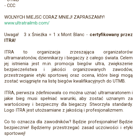
- CCC
WOLNYCH MIEJSC CORAZ MNIEJ! ZAPRASZAMY!
www.ultratrailmb.com/
Uwaga! 3 x Śnieżka = 1 x Mont Blanc -
certyfikowany przez
ITRA!
ITRA to organizacja zrzeszająca organizatorów
ultramaratonów, dziennikarzy i biegaczy z całego świata. Celem
jej istnienia jest m.in. promocja biegów ultra, zwiększenie
bezpieczeństw
a i jakości organizowanych zawodów,
przestrzeganie etyki sportowej oraz ocena, które biegi mogą
zostać wciągnięte na listę biegów kwalifikacyjnych do UTMB.
ITRA, pierwsza zdefiniowała co można uznać ultramaratonem i
jakie bieg musi spełniać warunki, aby zostać uznanym za
wartościowy i bezpieczny dla biegaczy. Stworzyła standardy.
Logo ITRA jest utożsamiane z jakością i profesjonalizmem.
Co to oznacza dla zawodników? Będzie profesjonalnie! Będzie
bezpiecznie! Będziemy przestrzegać zasad uczciwości i etyki
sportowej!