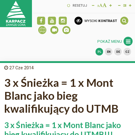
RESETUJ
WYSOKI
KONTRAST
POKAŻ MENU
PL
EN
DE
CZ
27
Cze 2014
3 x Śnieżka = 1 x Mont
Blanc jako bieg
kwalifikujący do UTMB
3 x Śnieżka = 1 x Mont Blanc jako
bieg kwalifikujący do UTMB!!!