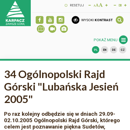
RESETUJ
WYSOKI
KONTRAST
POKAŻ MENU
PL
EN
DE
CZ
34 Ogólnopolski Rajd
Górski "Lubańska Jesień
2005"
Po raz kolejny odbędzie się w dniach 29.09-
02.10.2005 Ogólnopolski Rajd Górski, którego
celem jest poznawanie piękna Sudetów,