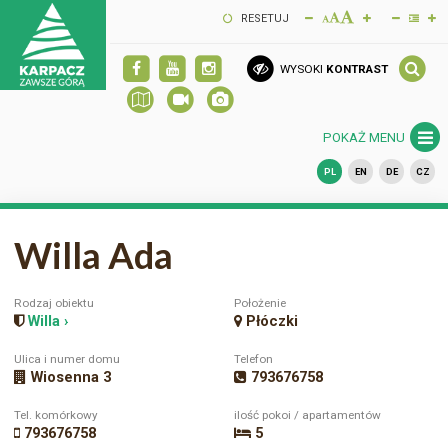
RESETUJ
WYSOKI
KONTRAST
POKAŻ MENU
PL
EN
DE
CZ
Willa Ada
Rodzaj obiektu
Położenie
Willa ›
Płóczki
Ulica i numer domu
Telefon
Wiosenna 3
793676758
Tel. komórkowy
ilość pokoi / apartamentów
793676758
5