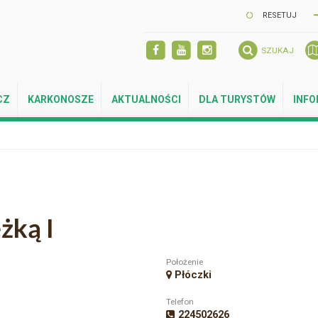
RESETUJ
SZUKAJ
CZ
KARKONOSZE
AKTUALNOŚCI
DLA TURYSTÓW
INF
żką I
Położenie
Płóczki
Telefon
224502626