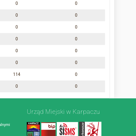
0
0
0
0
0
0
0
0
0
0
0
0
114
0
0
0
Urząd Miejski w Karpaczu
lnymi