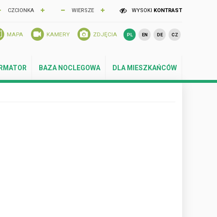
CZCIONKA
WIERSZE
WYSOKI
KONTRAST
MAPA
KAMERY
ZDJĘCIA
PL
EN
DE
CZ
ORMATOR
BAZA NOCLEGOWA
DLA MIESZKAŃCÓW