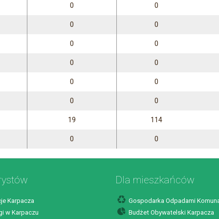
0
0
0
0
0
0
0
0
0
0
0
0
19
114
0
0
rystów
Dla mieszkańców
je Karpacza
Gospodarka Odpadami Komuna
i w Karpaczu
Budżet Obywatelski Karpacza