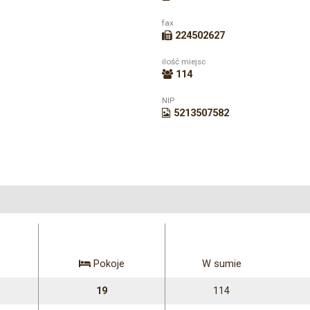
fax
224502627
ilość miejsc
114
NIP
5213507582
Pokoje
W sumie
19
114