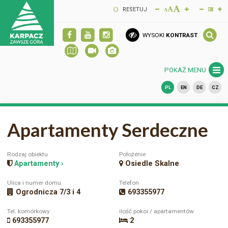
RESETUJ
WYSOKI
KONTRAST
POKAŻ MENU
PL
EN
DE
CZ
Apartamenty Serdeczne
Rodzaj obiektu
Położenie
Apartamenty ›
Osiedle Skalne
Ulica i numer domu
Telefon
Ogrodnicza 7/3 i 4
693355977
Tel. komórkowy
ilość pokoi / apartamentów
693355977
2