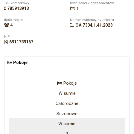
Tel. komórkowy
ilość pokoi / apartamentów
785913913
1
ilość miejsc
Numer ewidencyjny obiektu
4
OA.7334.1.41.2023
NIP
6911739167
Pokoje
Pokoje
W sumie
Całoroczne
Sezonowe
W sumie