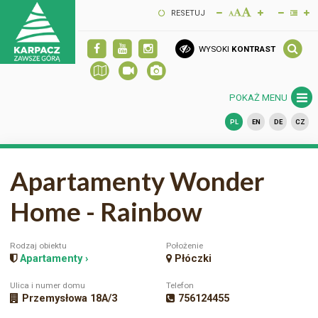
RESETUJ
WYSOKI
KONTRAST
POKAŻ MENU
PL
EN
DE
CZ
Apartamenty Wonder
Home - Rainbow
Rodzaj obiektu
Położenie
Apartamenty ›
Płóczki
Ulica i numer domu
Telefon
Przemysłowa 18A/3
756124455