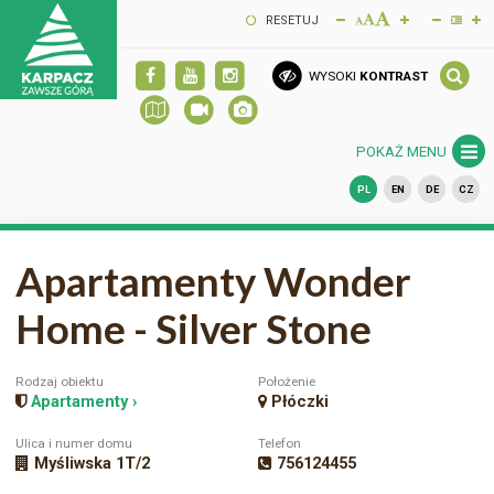
RESETUJ
WYSOKI
KONTRAST
POKAŻ MENU
PL
EN
DE
CZ
Apartamenty Wonder
Home - Silver Stone
Rodzaj obiektu
Położenie
Apartamenty ›
Płóczki
Ulica i numer domu
Telefon
Myśliwska 1T/2
756124455