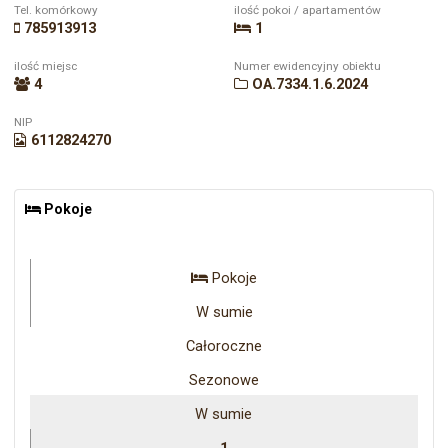
Tel. komórkowy
ilość pokoi / apartamentów
785913913
1
ilość miejsc
Numer ewidencyjny obiektu
4
OA.7334.1.6.2024
NIP
6112824270
Pokoje
Pokoje
W sumie
Całoroczne
Sezonowe
W sumie