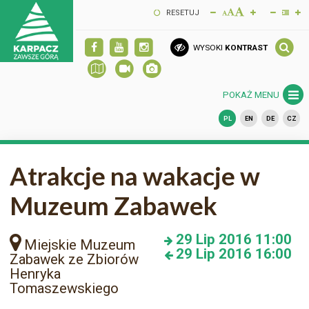
RESETUJ
WYSOKI
KONTRAST
POKAŻ MENU
PL
EN
DE
CZ
Atrakcje na wakacje w
Muzeum Zabawek
29
Lip 2016
11:00
Miejskie Muzeum
29
Lip 2016
16:00
Zabawek ze Zbiorów
Henryka
Tomaszewskiego