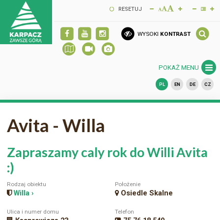
RESETUJ
WYSOKI
KONTRAST
POKAŻ MENU
PL
EN
DE
CZ
Avita - Willa
Zapraszamy caly rok do Willi Avita
:)
Rodzaj obiektu
Położenie
Willa ›
Osiedle Skalne
Ulica i numer domu
Telefon