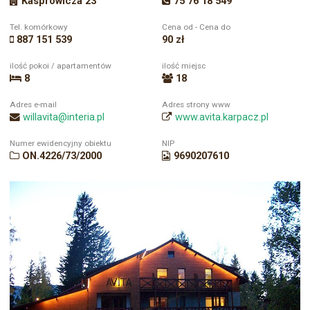
Kasprowicza 23
75 76 18 549
Tel. komórkowy
Cena od - Cena do
887 151 539
90 zł
ilość pokoi / apartamentów
ilość miejsc
8
18
Adres e-mail
Adres strony www
willavita@interia.pl
www.avita.karpacz.pl
Numer ewidencyjny obiektu
NIP
ON.4226/73/2000
9690207610