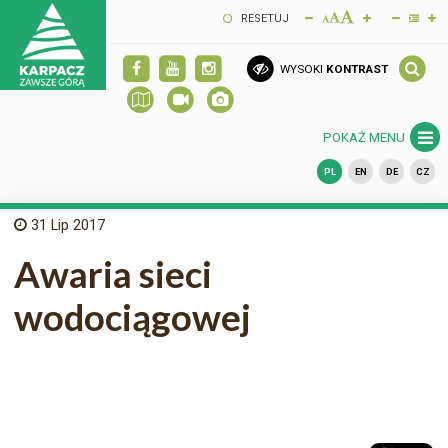
RESETUJ
WYSOKI
KONTRAST
POKAŻ MENU
PL
EN
DE
CZ
31
Lip 2017
Awaria sieci
wodociągowej