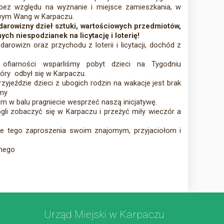
 bez względu na wyznanie i miejsce zamieszkania, w
ym Wang w Karpaczu.
arowizny dzieł sztuki, wartościowych przedmiotów,
ch niespodzianek na licytację i loterię!
arowizn oraz przychodu z loterii i licytacji, dochód z
 ofiarności wsparliśmy pobyt dzieci na Tygodniu
tóry odbył się w Karpaczu.
yjeździe dzieci z ubogich rodzin na wakacje jest brak
emy
em w balu pragniecie wesprzeć naszą inicjatywę.
li zobaczyć się w Karpaczu i przeżyć miły wieczór a
ie tego zaproszenia swoim znajomym, przyjaciołom i
jnego
Urząd Miejski w Karpaczu