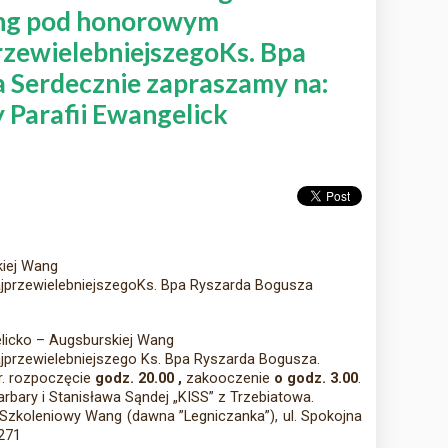
ng pod honorowym
zewielebniejszegoKs. Bpa
 Serdecznie zapraszamy na:
 Parafii Ewangelick
kiej Wang
przewielebniejszegoKs. Bpa Ryszarda Bogusza
elicko – Augsburskiej Wang
przewielebniejszego Ks. Bpa Ryszarda Bogusza.
r. rozpoczęcie
godz. 20.00 ,
zakooczenie
o godz. 3.00
.
rbary i Stanisława Sąndej „KISS” z Trzebiatowa.
zkoleniowy Wang (dawna ”Legniczanka”), ul. Spokojna
 271