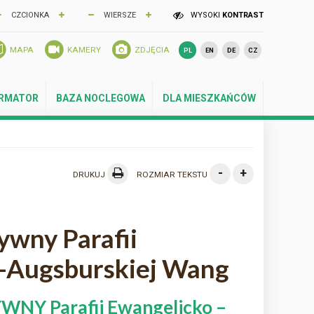
CZCIONKA
WIERSZE
WYSOKI
KONTRAST
MAPA
KAMERY
ZDJĘCIA
PL
EN
DE
CZ
ORMATOR
BAZA NOCLEGOWA
DLA MIESZKAŃCÓW
-
+
DRUKUJ
ROZMIAR TEKSTU
ywny Parafii
-Augsburskiej Wang
NY Parafii Ewangelicko –