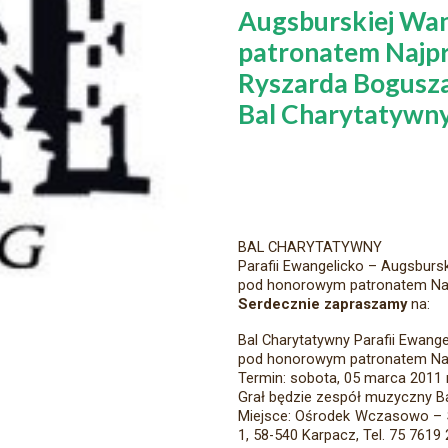
Augsburskiej Wa
patronatem Najpr
Ryszarda Bogusza
Bal Charytatywny
BAL CHARYTATYWNY
Parafii Ewangelicko – Augsburs
pod honorowym patronatem Naj
Serdecznie zapraszamy
na:
Bal Charytatywny Parafii Ewang
pod honorowym patronatem Naj
Termin: sobota, 05 marca 2011 
Grał będzie zespół muzyczny Ba
Miejsce: Ośrodek Wczasowo – S
1, 58-540 Karpacz, Tel. 75 7619