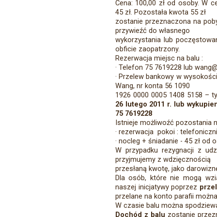
Cena: 100,00 zł od osoby. W c
45 zł. Pozostała kwota 55 zł
zostanie przeznaczona na poby
przywieźć do własnego
wykorzystania lub poczęstowan
obficie zaopatrzony.
Rezerwacja miejsc na balu :
· Telefon 75 7619228 lub wang
· Przelew bankowy w wysokości 
Wang, nr konta 56 1090
1926 0000 0005 1408 5158 – ty
26 lutego 2011 r. lub wykupie
75 7619228
Istnieje możliwoźć pozostania n
· rezerwacja pokoi : telefonicz
· nocleg + śniadanie - 45 zł od 
W przypadku rezygnacji z udz
przyjmujemy z wdzięcznością
przesłaną kwotę, jako darowizn
Dla osób, które nie mogą wzi
naszej inicjatywy poprzez
prze
przelane na konto parafii możn
W czasie balu można spodziew
Dochód z balu
zostanie przez