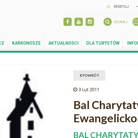
RESETUJ
SZUKAJ
CZ
KARKONOSZE
AKTUALNOŚCI
DLA TURYSTÓW
INF
POWRÓT
3
Lut 2011
Bal Charytat
Ewangelicko
BAL CHARYTATYW