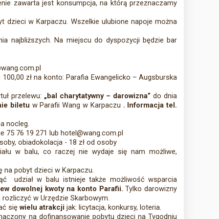
enie zawarta jest konsumpcja, na którą przeznaczamy
t dzieci w Karpaczu. Wszelkie ulubione napoje można
ia najbliższych. Na miejscu do dyspozycji będzie bar
@wang.com.pl
100,00 zł na konto: Parafia Ewangelicko – Augsburska
tuł przelewu:
„bal charytatywny – darowizna”
do dnia
nie biletu
w Parafii Wang w Karpaczu
. Informacja tel.
a nocleg.
nie 75 76 19 271 lub hotel@wang.com.pl
osoby, obiadokolacja - 18 zł od osoby
iału w balu, co raczej nie wydaje się nam możliwe,
ę na pobyt dzieci w Karpaczu.
ąć udział w balu istnieje także możliwość wsparcia
lew dowolnej kwoty na konto Parafii.
Tylko darowizny
a rozliczyć w Urzędzie Skarbowym.
ać się
wielu atrakcji
jak: licytacja, konkursy, loteria.
naczony na dofinansowanie pobytu dzieci na Tygodniu