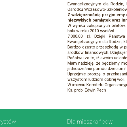
Ewangelizacyjnym dla Rodzin,
Ośrodku Wczasowo-Szkoleniow
Z wdzięcznością przyjmiemy d
niezwykłych pamiątek oraz inny
W wyniku zakupionych biletów, d
balu w roku 2010 wyniósł
7.000,00 zł. Dzięki Państwa
Ewangelizacyjnym dla Rodzin, k
Bardzo często przeszkodą w prz
środków finansowych. Dziękuj
Państwu za to, iż swoim udział
Mam nadzieję, że będziemy mog
jednocześnie pomóc dzieciom!
Uprzejmie proszę o przekazan
wszystkim ludziom dobrej woli.
W imieniu Komitetu Organizacy
Ks. prob. Edwin Pech
rystów
Dla mieszkańców