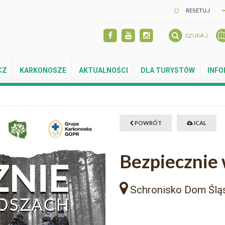
RESETUJ
SZUKAJ
CZ
KARKONOSZE
AKTUALNOŚCI
DLA TURYSTÓW
INF
POWRÓT
ICAL
Bezpiecznie
Schronisko Dom Ślą