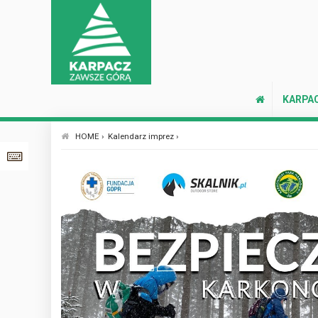
KARPA
HOME ›
Kalendarz imprez ›