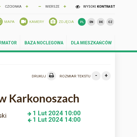
CZCIONKA
WIERSZE
WYSOKI
KONTRAST
MAPA
KAMERY
ZDJĘCIA
PL
EN
DE
CZ
ORMATOR
BAZA NOCLEGOWA
DLA MIESZKAŃCÓW
-
+
DRUKUJ
ROZMIAR TEKSTU
 w Karkonoszach
1
Lut 2024
10:00
ski
1
Lut 2024
14:00