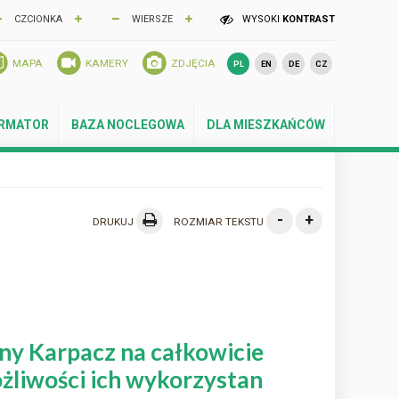
CZCIONKA
WIERSZE
WYSOKI
KONTRAST
MAPA
KAMERY
ZDJĘCIA
PL
EN
DE
CZ
ORMATOR
BAZA NOCLEGOWA
DLA MIESZKAŃCÓW
-
+
DRUKUJ
ROZMIAR TEKSTU
ny Karpacz na całkowicie
żliwości ich wykorzystan