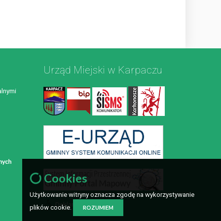
Urząd Miejski w Karpaczu
lnymi
Cookies
Użytkowanie witryny oznacza zgodę na wykorzystywanie
Deklaracja dostępności
plików cookie.
ROZUMIEM