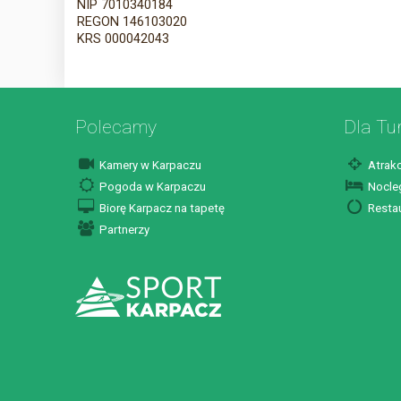
NIP 7010340184
REGON 146103020
KRS 000042043
Polecamy
Dla Tu
Kamery w Karpaczu
Atrakc
Pogoda w Karpaczu
Nocleg
Biorę Karpacz na tapetę
Restau
Partnerzy