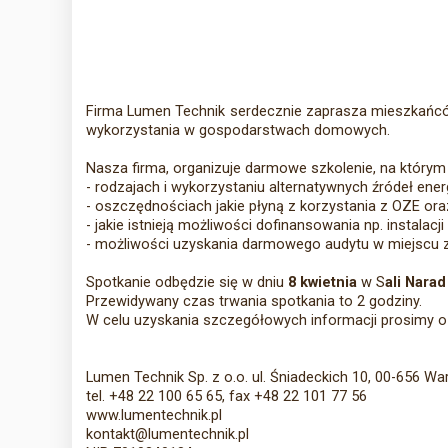
Firma Lumen Technik serdecznie zaprasza mieszkańcó
wykorzystania w gospodarstwach domowych.
Nasza firma, organizuje darmowe szkolenie, na który
- rodzajach i wykorzystaniu alternatywnych źródeł energ
- oszczędnościach jakie płyną z korzystania z OZE ora
- jakie istnieją możliwości dofinansowania np. instalacj
- możliwości uzyskania darmowego audytu w miejscu 
Spotkanie odbędzie się w dniu
8 kwietnia
w S
ali Nara
Przewidywany czas trwania spotkania to 2 godziny.
W celu uzyskania szczegółowych informacji prosimy 
Lumen Technik Sp. z o.o. ul. Śniadeckich 10, 00-656 W
tel. +48 22 100 65 65, fax +48 22 101 77 56
www.lumentechnik.pl
kontakt@lumentechnik.pl