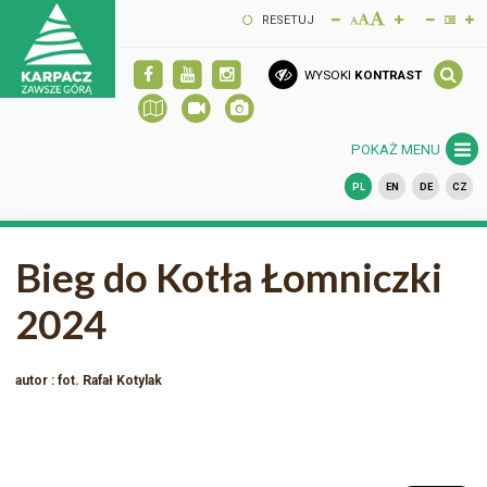
RESETUJ
WYSOKI
KONTRAST
POKAŻ MENU
PL
EN
DE
CZ
Bieg do Kotła Łomniczki
2024
autor : fot. Rafał Kotylak