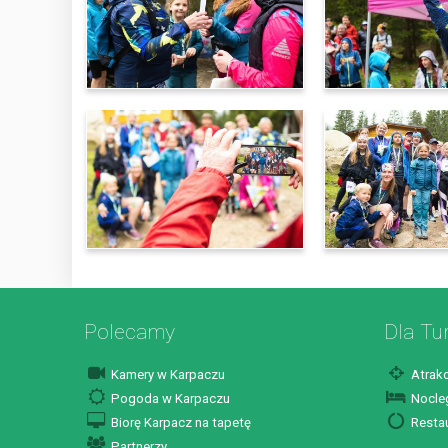
Polecamy
Dla Tu
Kamery w Karpaczu
Atrakc
Pogoda w Karpaczu
Nocleg
Biorę Karpacz na tapetę
Restau
Partnerzy