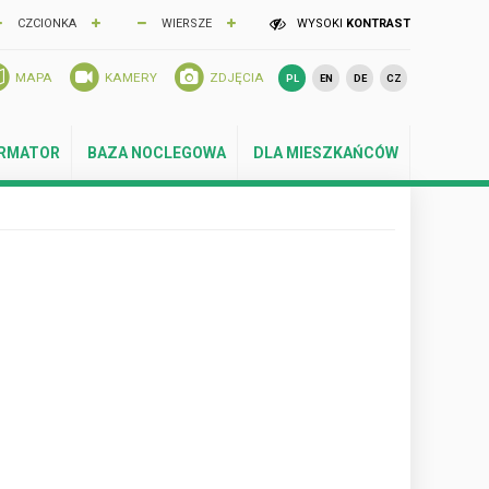
CZCIONKA
WIERSZE
WYSOKI
KONTRAST
MAPA
KAMERY
ZDJĘCIA
PL
EN
DE
CZ
ORMATOR
BAZA NOCLEGOWA
DLA MIESZKAŃCÓW