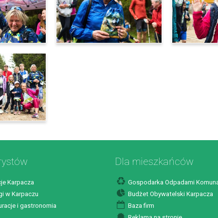
rystów
Dla mieszkańców
je Karpacza
Gospodarka Odpadami Komuna
i w Karpaczu
Budżet Obywatelski Karpacza
racje i gastronomia
Baza firm
Reklama na stronie