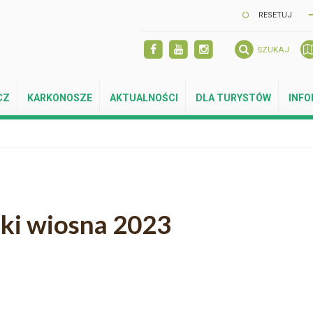
RESETUJ
SZUKAJ
CZ
KARKONOSZE
AKTUALNOŚCI
DLA TURYSTÓW
INF
zki wiosna 2023