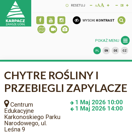
RESETUJ
WYSOKI
KONTRAST
POKAŻ MENU
PL
EN
DE
CZ
CHYTRE ROŚLINY I
PRZEBIEGLI ZAPYLACZE
1
Maj 2026
10:00
Centrum
1
Maj 2026
14:00
Edukacyjne
Karkonoskiego Parku
Narodowego, ul.
Leśna 9