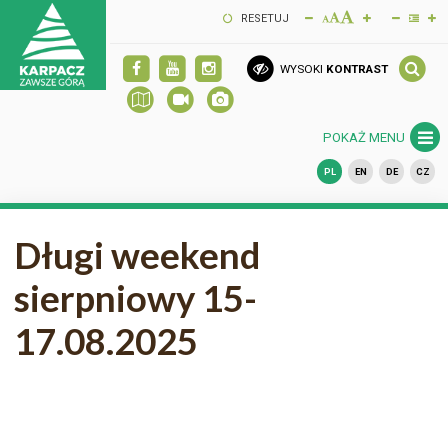
RESETUJ
WYSOKI
KONTRAST
POKAŻ MENU
PL
EN
DE
CZ
Długi weekend
sierpniowy 15-
17.08.2025