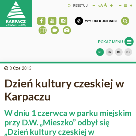
RESETUJ
WYSOKI
KONTRAST
POKAŻ MENU
PL
EN
DE
CZ
3
Cze 2013
Dzień kultury czeskiej w
Karpaczu
W dniu 1 czerwca w parku miejskim
przy D.W. „Mieszko” odbył się
„Dzień kultury czeskiej w