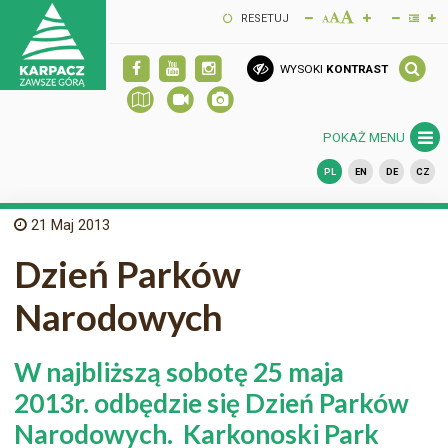
RESETUJ
WYSOKI
KONTRAST
POKAŻ MENU
PL
EN
DE
CZ
21
Maj 2013
Dzień Parków
Narodowych
W najbliższą sobotę 25 maja
2013r. odbędzie się Dzień Parków
Narodowych. Karkonoski Park