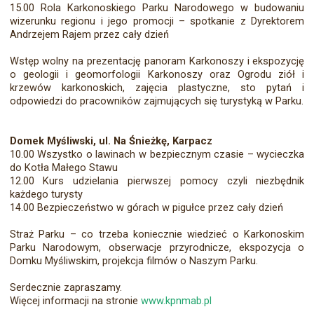
15.00 Rola Karkonoskiego Parku Narodowego w budowaniu
wizerunku regionu i jego promocji – spotkanie z Dyrektorem
Andrzejem Rajem przez cały dzień
Wstęp wolny na prezentację panoram Karkonoszy i ekspozycję
o geologii i geomorfologii Karkonoszy oraz Ogrodu ziół i
krzewów karkonoskich, zajęcia plastyczne, sto pytań i
odpowiedzi do pracowników zajmujących się turystyką w Parku.
Domek Myśliwski, ul. Na Śnieżkę, Karpacz
10.00 Wszystko o lawinach w bezpiecznym czasie – wycieczka
do Kotła Małego Stawu
12.00 Kurs udzielania pierwszej pomocy czyli niezbędnik
każdego turysty
14.00 Bezpieczeństwo w górach w pigułce przez cały dzień
Straż Parku – co trzeba koniecznie wiedzieć o Karkonoskim
Parku Narodowym, obserwacje przyrodnicze, ekspozycja o
Domku Myśliwskim, projekcja filmów o Naszym Parku.
Serdecznie zapraszamy.
Więcej informacji na stronie
www.kpnmab.pl