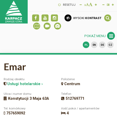
RESETUJ
WYSOKI
KONTRAST
POKAŻ MENU
PL
EN
DE
CZ
Emar
Rodzaj obiektu
Położenie
Usługi hotelarskie ›
Centrum
Ulica i numer domu
Telefon
Konstytucji 3 Maja 63A
512769771
Tel. komórkowy
ilość pokoi / apartamentów
757659092
4