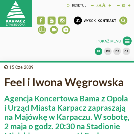
RESETUJ
WYSOKI
KONTRAST
POKAŻ MENU
PL
EN
DE
CZ
15
Cze 2009
Feel i Iwona Węgrowska
Agencja Koncertowa Bama z Opola
i Urząd Miasta Karpacz zapraszają
na Majówkę w Karpaczu. W sobotę,
2 maja o godz. 20:30 na Stadionie