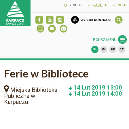
RESETUJ
WYSOKI
KONTRAST
POKAŻ MENU
PL
EN
DE
CZ
Ferie w Bibliotece
14
Lut 2019
13:00
Miejska Biblioteka
14
Lut 2019
14:00
Publiczna w
Karpaczu