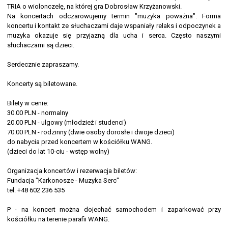
TRIA o wiolonczelę, na której gra Dobrosław Krzyżanowski.
Na koncertach odczarowujemy termin "muzyka poważna". Forma
koncertu i kontakt ze słuchaczami daje wspaniały relaks i odpoczynek a
muzyka okazuje się przyjazną dla ucha i serca. Często naszymi
słuchaczami są dzieci.
Serdecznie zapraszamy.
Koncerty są biletowane.
Bilety w cenie:
30.00 PLN - normalny
20.00 PLN - ulgowy (młodzież i studenci)
70.00 PLN - rodzinny (dwie osoby dorosłe i dwoje dzieci)
do nabycia przed koncertem w kościółku WANG.
(dzieci do lat 10-ciu - wstęp wolny)
Organizacja koncertów i rezerwacja biletów:
Fundacja "Karkonosze - Muzyka Serc"
tel. +48 602 236 535
P - na koncert można dojechać samochodem i zaparkować przy
kościółku na terenie parafii WANG.