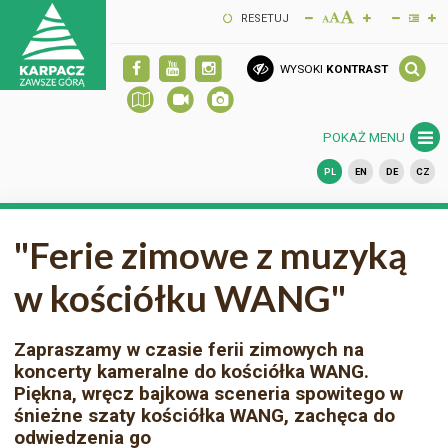
RESETUJ
WYSOKI
KONTRAST
POKAŻ MENU
PL
EN
DE
CZ
"Ferie zimowe z muzyką
w kościółku WANG"
Zapraszamy w czasie ferii zimowych na
koncerty kameralne do kościółka WANG.
Piękna, wręcz bajkowa sceneria spowitego w
śnieżne szaty kościółka WANG, zachęca do
odwiedzenia go