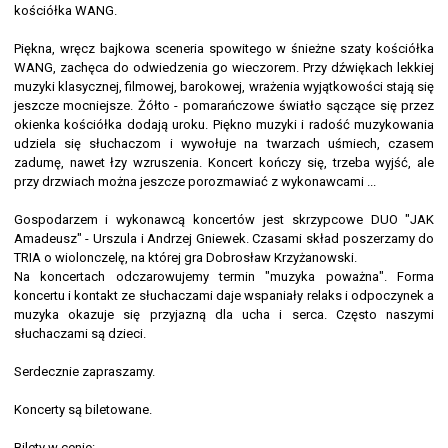
kościółka WANG.
Piękna, wręcz bajkowa sceneria spowitego w śnieżne szaty kościółka
WANG, zachęca do odwiedzenia go wieczorem. Przy dźwiękach lekkiej
muzyki klasycznej, filmowej, barokowej, wrażenia wyjątkowości stają się
jeszcze mocniejsze. Żółto - pomarańczowe światło sączące się przez
okienka kościółka dodają uroku. Piękno muzyki i radość muzykowania
udziela się słuchaczom i wywołuje na twarzach uśmiech, czasem
zadumę, nawet łzy wzruszenia. Koncert kończy się, trzeba wyjść, ale
przy drzwiach można jeszcze porozmawiać z wykonawcami ...
Gospodarzem i wykonawcą koncertów jest skrzypcowe DUO "JAK
Amadeusz" - Urszula i Andrzej Gniewek. Czasami skład poszerzamy do
TRIA o wiolonczelę, na której gra Dobrosław Krzyżanowski.
Na koncertach odczarowujemy termin "muzyka poważna". Forma
koncertu i kontakt ze słuchaczami daje wspaniały relaks i odpoczynek a
muzyka okazuje się przyjazną dla ucha i serca. Często naszymi
słuchaczami są dzieci.
Serdecznie zapraszamy.
Koncerty są biletowane.
Bilety w cenie: