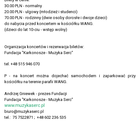
30.00 PLN - normalny
20.00 PLN - ulgowy (młodzież i studenci)
70.00 PLN - rodzinny (dwie osoby dorosłe i dwoje dzieci)
do nabycia przed koncertem w kościółku WANG.
(dzieci do lat 10-ciu - wstęp wolny)
Organizacja koncertów i rezerwacja biletów:
Fundacja "Karkonosze - Muzyka Serc"
tel. +48 515 946 070
P - na koncert można dojechać samochodem i zaparkować przy
kościółku na terenie parafii WANG.
Andrzej Gniewek - prezes Fundacji
Fundacja "Karkonosze - Muzyka Serc"
www.muzykaserc.pl
biuro@muzykaserc.pl
tel.: 75 7522871 ; +48 602 236 535