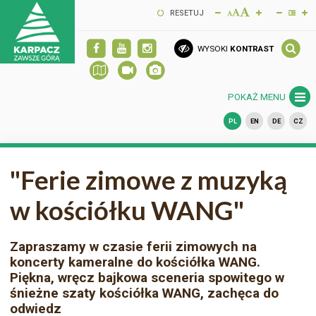
RESETUJ
WYSOKI
KONTRAST
POKAŻ MENU
PL
EN
DE
CZ
"Ferie zimowe z muzyką
w kościółku WANG"
Zapraszamy w czasie ferii zimowych na
koncerty kameralne do kościółka WANG.
Piękna, wręcz bajkowa sceneria spowitego w
śnieżne szaty kościółka WANG, zachęca do
odwiedz