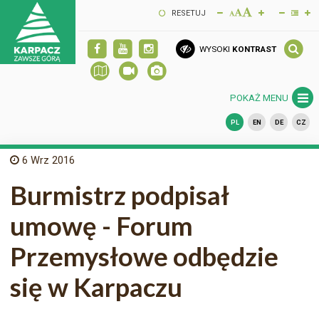
RESETUJ
WYSOKI
KONTRAST
POKAŻ MENU
PL
EN
DE
CZ
6
Wrz 2016
Burmistrz podpisał
umowę - Forum
Przemysłowe odbędzie
się w Karpaczu