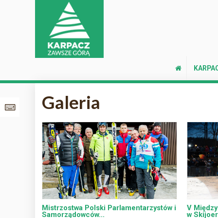
KARPA
Galeria
Mistrzostwa Polski Parlamentarzystów i
V Między
Samorządowców...
w Skijoer