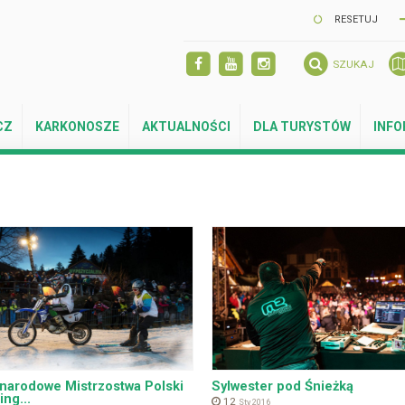
RESETUJ
SZUKAJ
CZ
KARKONOSZE
AKTUALNOŚCI
DLA TURYSTÓW
INF
narodowe Mistrzostwa Polski
Sylwester pod Śnieżką
ing...
12
Sty 2016