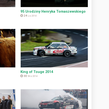
95 Urodziny Henryka Tomaszewskiego
24
Lis 2014
King of Touge 2014
30
Wrz 2014