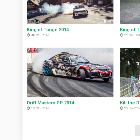
King of Touge 2014
King of 
30
29
Wrz 2014
Wrz 20
Drift Masters GP 2014
Kill the D
13
29
Wrz 2014
Sie 201