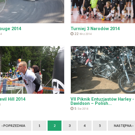
Touge 2014
Turniej 3 Narodów 2014
22
14
Wrz 2014
evil Hill 2014
VII Piknik Entuzjastów Harley -
Davidson – Polish...
4
5
Sie 2014
‹ POPRZEDNIA
1
2
3
4
5
NASTĘPNA ›