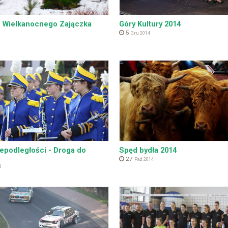
 Wielkanocnego Zajączka
Góry Kultury 2014
5
Gru 2014
iepodległości - Droga do
Spęd bydła 2014
27
Paź 2014
4