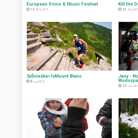
European Voice & Music Festival
Kill the D
15
31
Wrz 2015
Sie 201
3xŚnieżka=1xMount Blanc
Jany - N
Wodosp
8
Lip 2015
22
Cze 201