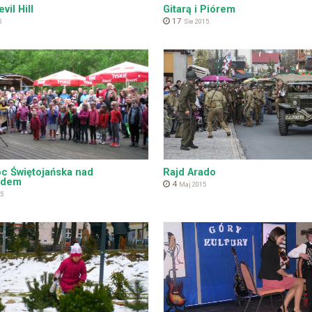
evil Hill
Gitarą i Piórem
17
5
Sie 2015
oc Świętojańska nad
Rajd Arado
adem
4
Maj 2015
5