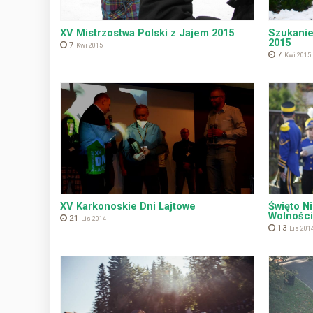
XV Mistrzostwa Polski z Jajem 2015
Szukanie
2015
7
Kwi 2015
7
Kwi 2015
XV Karkonoskie Dni Lajtowe
Święto N
Wolności
21
Lis 2014
13
Lis 201