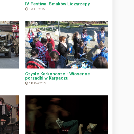
IV Festiwal Smaków Liczyrzepy
13
Lip 2015
Czyste Karkonosze - Wiosenne
porzadki w Karpaczu
10
Kwi 2015