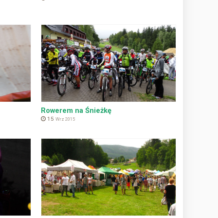
Rowerem na Śnieżkę
15
Wrz 2015