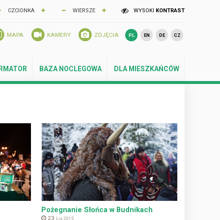
CZCIONKA
WIERSZE
WYSOKI
KONTRAST
MAPA
KAMERY
ZDJĘCIA
PL
EN
DE
CZ
ORMATOR
BAZA NOCLEGOWA
DLA MIESZKAŃCÓW
Pożegnanie Słońca w Budnikach
23
Lis 2015