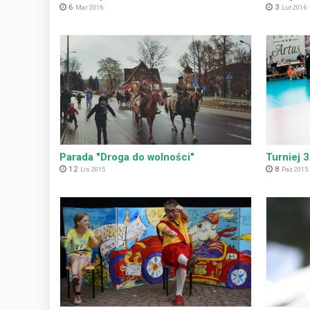
6
3
Mar 2016
Lut 2016
Parada "Droga do wolności"
Turniej 
12
8
Lis 2015
Paź 2015