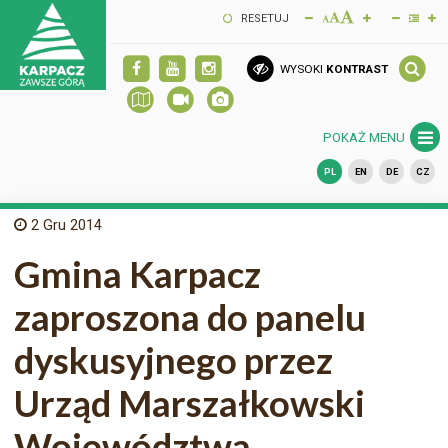
RESETUJ
WYSOKI
KONTRAST
POKAŻ MENU
PL
EN
DE
CZ
2
Gru 2014
Gmina Karpacz
zaproszona do panelu
dyskusyjnego przez
Urząd Marszałkowski
Województwa