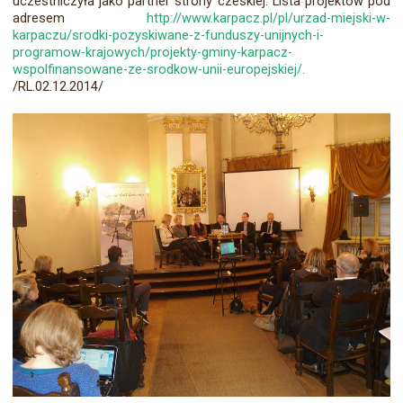
uczestniczyła jako partner strony czeskiej. Lista projektów pod
adresem
http://www.karpacz.pl/pl/urzad-miejski-w-
karpaczu/srodki-pozyskiwane-z-funduszy-unijnych-i-
programow-krajowych/projekty-gminy-karpacz-
wspolfinansowane-ze-srodkow-unii-europejskiej/.
/RL.02.12.2014/