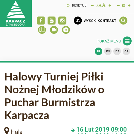
RESETUJ
WYSOKI
KONTRAST
POKAŻ MENU
PL
EN
DE
CZ
Halowy Turniej Piłki
Nożnej Młodzików o
Puchar Burmistrza
Karpacza
16
Lut 2019
09:00
Hala