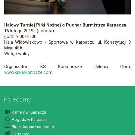
Halowy Turniej Piłki Nożnej o Puchar Burmistrza Karpacza
16 lutego 2019r. (sobota)
godz. 9:00-16:00
Hala Widowiskowo - Sportowa w Karpaczu, ul. Konstytucji 3
Maja 48A
Wstęp wolny.
Organizator: KS Karkonosze Jelenia Góra,
www.kskarkonosze.com
Polecamy
Kamery w Karpaczu
Pogoda w Karpaczu
Biorę Karpacz na tapetę
Partnerzy