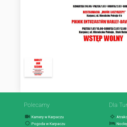
Polecamy
Dla Tu
Kamery w Karpaczu
Atrakc
Pogoda w Karpaczu
Nocleg