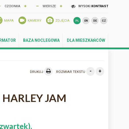
CZCIONKA
WIERSZE
WYSOKI
KONTRAST
MAPA
KAMERY
ZDJĘCIA
PL
EN
DE
CZ
ORMATOR
BAZA NOCLEGOWA
DLA MIESZKAŃCÓW
-
+
DRUKUJ
ROZMIAR TEKSTU
!!! HARLEY JAM
zwartek),