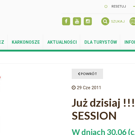
RESETUJ
SZUKAJ
CZ
KARKONOSZE
AKTUALNOŚCI
DLA TURYSTÓW
INF
POWRÓT
29
Cze 2011
Już dzisiaj 
SESSION
W dniach 30.06 (c