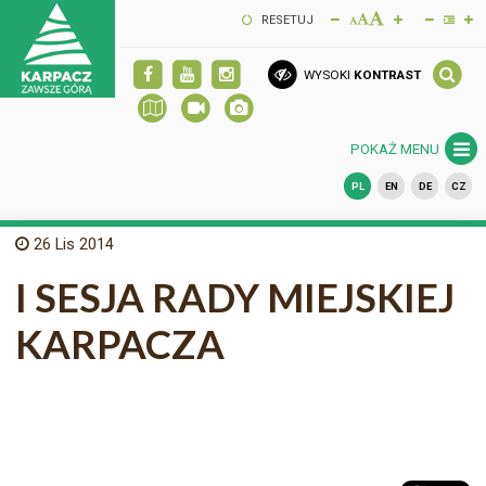
RESETUJ
WYSOKI
KONTRAST
POKAŻ MENU
PL
EN
DE
CZ
26
Lis 2014
I SESJA RADY MIEJSKIEJ
KARPACZA