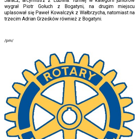
Jaracz, arcymistrz z Lublina. Turniej w kategorii juniorów
wygrał Piotr Gołuch z Bogatyni, na drugim miejscu
uplasował się Paweł Kowalczyk z Wałbrzycha, natomiast na
trzecim Adrian Grześków również z Bogatyni.
/pm/