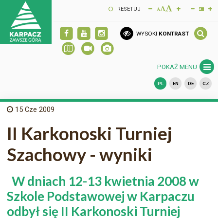
RESETUJ
WYSOKI
KONTRAST
POKAŻ MENU
PL
EN
DE
CZ
15
Cze 2009
II Karkonoski Turniej
Szachowy - wyniki
W dniach 12-13 kwietnia 2008 w
Szkole Podstawowej w Karpaczu
odbył się II Karkonoski Turniej