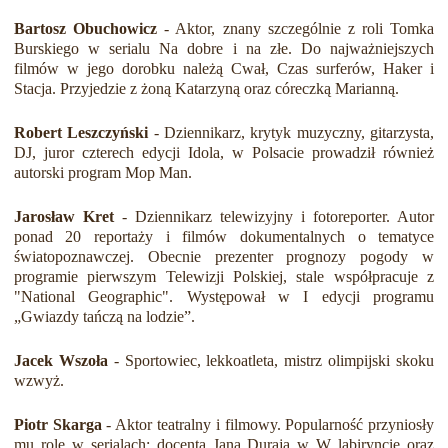
Bartosz Obuchowicz
- Aktor, znany szczególnie z roli Tomka
Burskiego w serialu Na dobre i na złe. Do najważniejszych
filmów w jego dorobku należą Cwał, Czas surferów, Haker i
Stacja. Przyjedzie z żoną Katarzyną oraz córeczką Marianną.
Robert Leszczyński
- Dziennikarz, krytyk muzyczny, gitarzysta,
DJ, juror czterech edycji Idola, w Polsacie prowadził również
autorski program Mop Man.
Jarosław Kret
- Dziennikarz telewizyjny i fotoreporter. Autor
ponad 20 reportaży i filmów dokumentalnych o tematyce
światopoznawczej. Obecnie prezenter prognozy pogody w
programie pierwszym Telewizji Polskiej, stale współpracuje z
"National Geographic". Występował w I edycji programu
„Gwiazdy tańczą na lodzie”.
Jacek Wszoła
- Sportowiec, lekkoatleta, mistrz olimpijski skoku
wzwyż.
Piotr Skarga
- Aktor teatralny i filmowy. Popularność przyniosły
mu role w serialach: docenta Jana Duraja w W labiryncie oraz