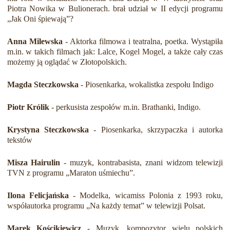
Piotra Nowika w Bulionerach. brał udział w II edycji programu
„Jak Oni śpiewają”?
Anna Milewska
- Aktorka filmowa i teatralna, poetka. Wystąpiła
m.in. w takich filmach jak: Lalce, Kogel Mogel, a także cały czas
możemy ją oglądać w Złotopolskich.
Magda Steczkowska
- Piosenkarka, wokalistka zespołu Indigo
Piotr Królik
- perkusista zespołów m.in. Brathanki, Indigo.
Krystyna Steczkowska
- Piosenkarka, skrzypaczka i autorka
tekstów
Misza Hairulin
- muzyk, kontrabasista, znani widzom telewizji
TVN z programu „Maraton uśmiechu”.
Ilona Felicjańska
- Modelka, wicamiss Polonia z 1993 roku,
współautorka programu „Na każdy temat” w telewizji Polsat.
Marek Kościkiewicz
- Muzyk, kompozytor wielu polskich