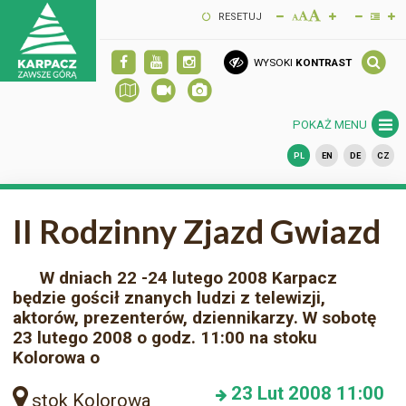
RESETUJ
WYSOKI
KONTRAST
POKAŻ MENU
PL
EN
DE
CZ
II Rodzinny Zjazd Gwiazd
W dniach 22 -24 lutego 2008 Karpacz
będzie gościł znanych ludzi z telewizji,
aktorów, prezenterów, dziennikarzy. W sobotę
23 lutego 2008 o godz. 11:00 na stoku
Kolorowa o
23
Lut 2008
11:00
stok Kolorowa