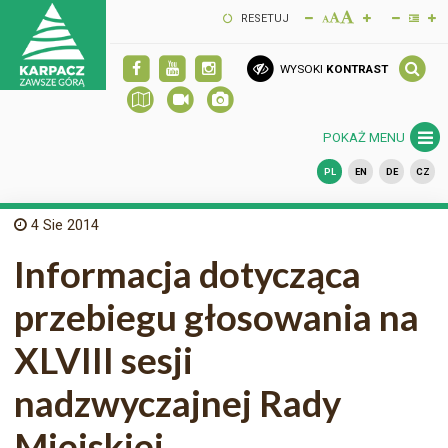
RESETUJ
WYSOKI
KONTRAST
POKAŻ MENU
PL
EN
DE
CZ
4
Sie 2014
Informacja dotycząca
przebiegu głosowania na
XLVIII sesji
nadzwyczajnej Rady
Miejskiej