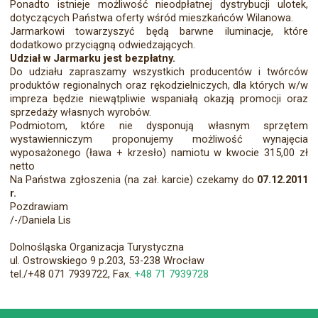
Ponadto istnieje możliwość nieodpłatnej dystrybucji ulotek,
dotyczących Państwa oferty wśród mieszkańców Wilanowa.
Jarmarkowi towarzyszyć będą barwne iluminacje, które
dodatkowo przyciągną odwiedzających.
Udział w Jarmarku jest bezpłatny.
Do udziału zapraszamy wszystkich producentów i twórców
produktów regionalnych oraz rękodzielniczych, dla których w/w
impreza będzie niewątpliwie wspaniałą okazją promocji oraz
sprzedaży własnych wyrobów.
Podmiotom, które nie dysponują własnym sprzętem
wystawienniczym proponujemy możliwość wynajęcia
wyposażonego (ława + krzesło) namiotu w kwocie 315,00 zł
netto
Na Państwa zgłoszenia (na zał. karcie) czekamy do
07.12.2011
r.
Pozdrawiam
/-/Daniela Lis
Dolnośląska Organizacja Turystyczna
ul. Ostrowskiego 9 p.203, 53-238 Wrocław
tel./+48 071 7939722, Fax.
+48 71 7939728