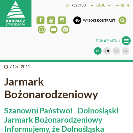
RESETUJ
WYSOKI
KONTRAST
POKAŻ MENU
PL
EN
DE
CZ
7
Gru 2011
Jarmark
Bożonarodzeniowy
Szanowni Państwo! Dolnośląski
Jarmark Bożonarodzeniowy
Informujemy, że Dolnośląska