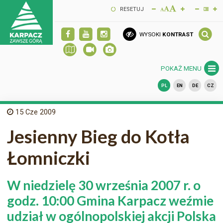
RESETUJ
WYSOKI
KONTRAST
POKAŻ MENU
PL
EN
DE
CZ
15
Cze 2009
Jesienny Bieg do Kotła
Łomniczki
W niedzielę 30 września 2007 r. o
godz. 10:00 Gmina Karpacz weźmie
udział w ogólnopolskiej akcji Polska