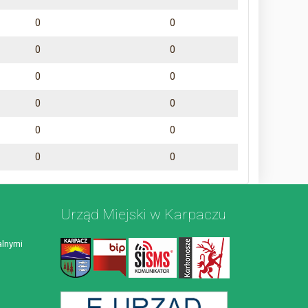
0
0
0
0
0
0
0
0
0
0
0
0
Urząd Miejski w Karpaczu
lnymi