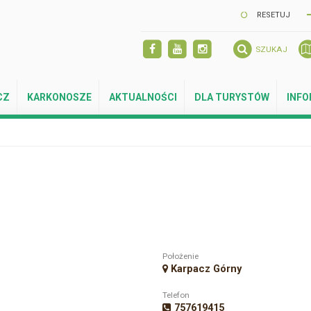
RESETUJ
SZUKAJ
CZ
KARKONOSZE
AKTUALNOŚCI
DLA TURYSTÓW
INF
Położenie
Karpacz Górny
Telefon
757619415