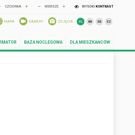
CZCIONKA
WIERSZE
WYSOKI
KONTRAST
MAPA
KAMERY
ZDJĘCIA
PL
EN
DE
CZ
ORMATOR
BAZA NOCLEGOWA
DLA MIESZKAŃCÓW