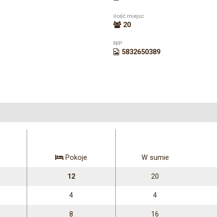
ilość miejsc
20
NIP
5832650389
Pokoje
W sumie
12
20
4
4
8
16