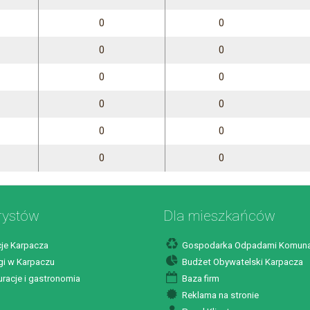
0
0
0
0
0
0
0
0
0
0
0
0
rystów
Dla mieszkańców
je Karpacza
Gospodarka Odpadami Komuna
i w Karpaczu
Budżet Obywatelski Karpacza
racje i gastronomia
Baza firm
Reklama na stronie