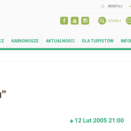
RESETUJ
SZUKAJ
CZ
KARKONOSZE
AKTUALNOŚCI
DLA TURYSTÓW
INF
u"
12
Lut 2005
21:00