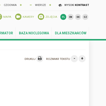
CZCIONKA
WIERSZE
WYSOKI
KONTRAST
MAPA
KAMERY
ZDJĘCIA
PL
EN
DE
CZ
ORMATOR
BAZA NOCLEGOWA
DLA MIESZKAŃCÓW
-
+
DRUKUJ
ROZMIAR TEKSTU