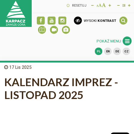
RESETUJ
WYSOKI
KONTRAST
POKAŻ MENU
PL
EN
DE
CZ
17
Lis 2025
KALENDARZ IMPREZ -
LISTOPAD 2025