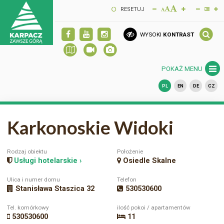
RESETUJ
WYSOKI
KONTRAST
POKAŻ MENU
PL
EN
DE
CZ
Karkonoskie Widoki
Rodzaj obiektu
Położenie
Usługi hotelarskie ›
Osiedle Skalne
Ulica i numer domu
Telefon
Stanisława Staszica 32
530530600
Tel. komórkowy
ilość pokoi / apartamentów
530530600
11