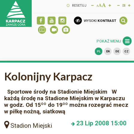
RESETUJ
WYSOKI
KONTRAST
POKAŻ MENU
PL
EN
DE
CZ
Kolonijny Karpacz
Sportowe środy na Stadionie Miejskim W
każdą środę na Stadione Miejskim w Karpaczu
w godz. Od 15ºº do 19ºº można rozegrać mecz
w piłkę nożną, siatkową
23
Lip 2008
15:00
Stadion Miejski