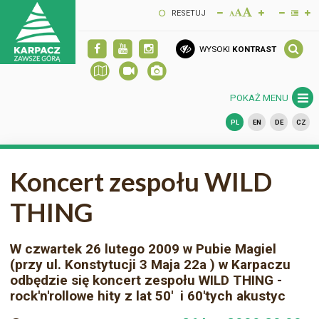
RESETUJ
WYSOKI
KONTRAST
POKAŻ MENU
PL
EN
DE
CZ
Koncert zespołu WILD
THING
W czwartek 26 lutego 2009 w Pubie Magiel
(przy ul. Konstytucji 3 Maja 22a ) w Karpaczu
odbędzie się koncert zespołu WILD THING -
rock'n'rollowe hity z lat 50' i 60'tych akustyc