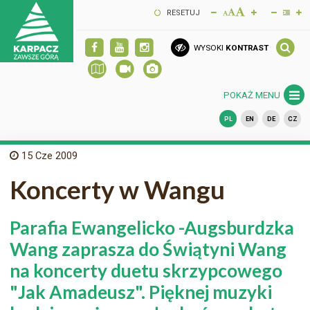
RESETUJ
WYSOKI
KONTRAST
POKAŻ MENU
PL
EN
DE
CZ
15
Cze 2009
Koncerty w Wangu
Parafia Ewangelicko -Augsburdzka
Wang zaprasza do Świątyni Wang
na koncerty duetu skrzypcowego
"Jak Amadeusz". Pięknej muzyki