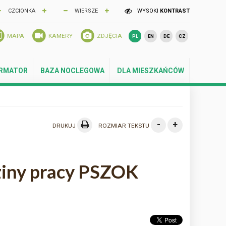
CZCIONKA
WIERSZE
WYSOKI
KONTRAST
MAPA
KAMERY
ZDJĘCIA
PL
EN
DE
CZ
ORMATOR
BAZA NOCLEGOWA
DLA MIESZKAŃCÓW
-
+
DRUKUJ
ROZMIAR TEKSTU
ziny pracy PSZOK