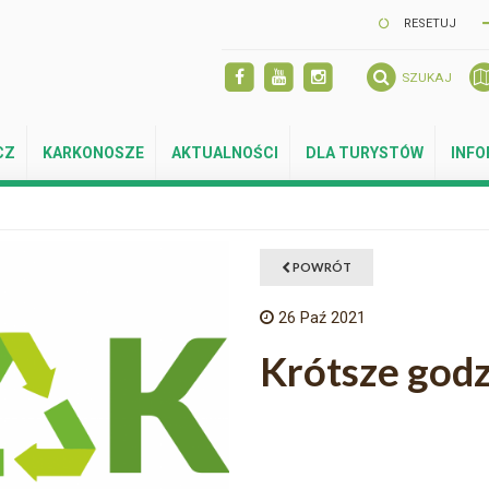
RESETUJ
SZUKAJ
CZ
KARKONOSZE
AKTUALNOŚCI
DLA TURYSTÓW
INF
POWRÓT
26
Paź 2021
Krótsze god