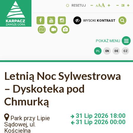
RESETUJ
WYSOKI
KONTRAST
POKAŻ MENU
PL
EN
DE
CZ
Letnią Noc Sylwestrowa
– Dyskoteka pod
Chmurką
31
Lip 2026
18:00
Park przy Lipie
31
Lip 2026
00:00
Sądowej, ul.
Kościelna